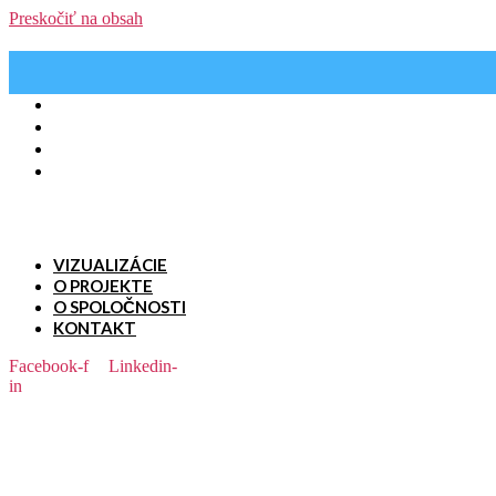
Preskočiť na obsah
VIZUALIZÁCIE
O PROJEKTE
O SPOLOČNOSTI
KONTAKT
Menu
VIZUALIZÁCIE
O PROJEKTE
O SPOLOČNOSTI
KONTAKT
Facebook-f
Linkedin-
in